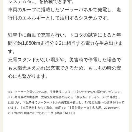
システム※1」を搭載できます。
車両のルーフに搭載したソーラーパネルで発電し、走
行用のエネルギーとして活用するシステムです。
駐車中に自動で充電を行い、トヨタの試算によると年
間で約1,850km走行分※2に相当する電力を生み出せま
す。
充電スタンドがない場所や、災害時で停電した場合で
も太陽光さえあれば充電できるため、もしもの時の安
心にも繋がります。
※1. ソーラー充電システムは、生産状況によりご注文いただけない場合がございます。
※2. 発電量の算出条件 太陽光発電協会の定める「表示ガイドライン（2021年度）」
に基づき、下記条件でソーラーパネルの発電量を算出し、EV走行距離への換算を行って
います。【車両状態】方位：真南、角度：0゜【日射量データ】名古屋、2010年から
2017年の平均年の日ごとのデータ（出典：NEDO）