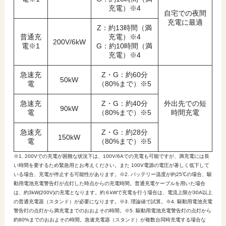
充電）※4
自宅での夜間
充電に最適
Z：約13時間（満
普通充
充電）※4
200V/6kW
電※1
G：約10時間（満
充電）※4
急速充
Z・G：約60分
50kW
電
（80%まで）※5
急速充
Z・G：約40分
外出先での短
90kW
電
（80%まで）※5
時間充電
急速充
Z・G：約28分
150kW
電
（80%まで）※5
※1. 200Vでの充電が困難な状況下は、100V/6Aでの充電も可能ですが、満充電には長
い時間を要するため緊急用とお考えください。また 100V電源の電圧が著しく低下して
いる場合、充電が停止する可能性があります。※2. バッテリー温度が約25℃の場合、駆
動用電池充電警告灯が点灯した時点からの充電時間。普通充電ケーブルを用いた場合
は、約3kW(200V)の充電となります。約６kWで充電を行う場合は、電流上限が30A以上
の普通充電器（スタンド）が必要になります。※3. 理論値で試算。※4. 駆動用電池充電
警告灯の点灯から満充電までのおおよその時間。※5. 駆動用電池充電警告灯の点灯から
約80%までのおおよその時間。急速充電器（スタンド）が複数台同時充電する場合な