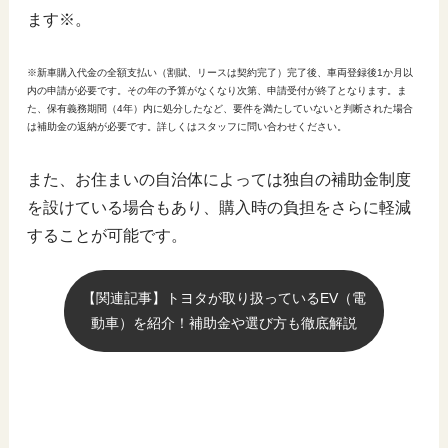
ます※。
※新車購入代金の全額支払い（割賦、リースは契約完了）完了後、車両登録後1か月以
内の申請が必要です。その年の予算がなくなり次第、申請受付が終了となります。ま
た、保有義務期間（4年）内に処分したなど、要件を満たしていないと判断された場合
は補助金の返納が必要です。詳しくはスタッフに問い合わせください。
また、お住まいの自治体によっては独自の補助金制度
を設けている場合もあり、購入時の負担をさらに軽減
することが可能です。
【関連記事】トヨタが取り扱っているEV（電
動車）を紹介！補助金や選び方も徹底解説