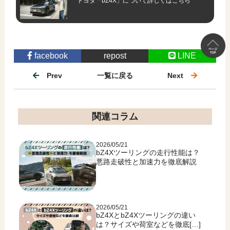
トヨタ「bZ4X」について
詳しくはこちら
facebook
repost
LINE
Prev
一覧に戻る
Next
関連コラム
2026/05/21
bZ4Xツーリングの走行性能は？
悪路走破性と加速力を徹底解説
2026/05/21
bZ4XとbZ4Xツーリングの違い
は？サイズや荷室などを徹底[…]