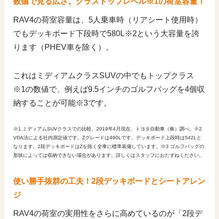
数値で見る広さ。クラストップレベル※1の荷室容量！
RAV4の荷室容量は、5人乗車時（リアシート使用時）
でもデッキボード下段時で580L※2という大容量を誇
ります（PHEV車を除く）。
これはミディアムクラスSUVの中でもトップクラス
※1の数値で、例えば9.5インチのゴルフバッグを4個収
納することが可能※3です。
※1.ミディアムSUVクラスでの比較。2019年4月現在、トヨタ自動車（株）調べ。※2
VDA法による社内測定値です。Zグレードは490Lです。デッキボード上段時は542Lと
なります。2段デッキボードはZを除く全車に標準装備しています。※3 ゴルフバッグの
形状によっては収納できない場合があります。詳しくはスタッフにおたずねください。
使い勝手抜群の工夫！2段デッキボードとシートアレン
ジ
RAV4の荷室の実用性をさらに高めているのが「2段デ