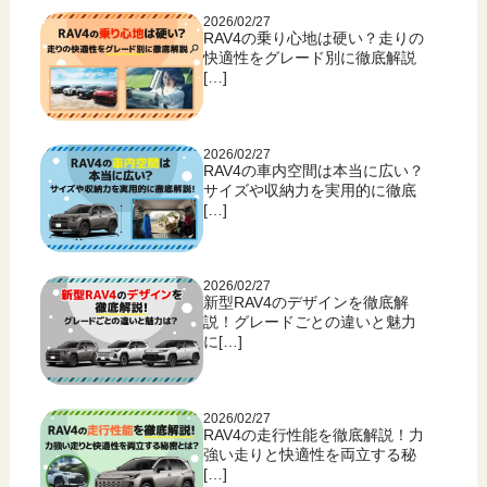
2026/02/27
RAV4の乗り心地は硬い？走りの
快適性をグレード別に徹底解説
[…]
2026/02/27
RAV4の車内空間は本当に広い？
サイズや収納力を実用的に徹底
[…]
2026/02/27
新型RAV4のデザインを徹底解
説！グレードごとの違いと魅力
に[…]
2026/02/27
RAV4の走行性能を徹底解説！力
強い走りと快適性を両立する秘
[…]