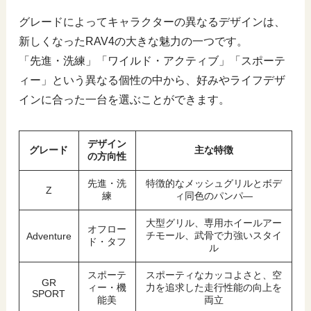
グレードによってキャラクターの異なるデザインは、
新しくなったRAV4の大きな魅力の一つです。
「先進・洗練」「ワイルド・アクティブ」「スポーテ
ィー」という異なる個性の中から、好みやライフデザ
インに合った一台を選ぶことができます。
デザイン
グレード
主な特徴
の方向性
先進・洗
特徴的なメッシュグリルとボデ
Z
練
ィ同色のパンパ―
大型グリル、専用ホイールアー
オフロー
チモール、武骨で力強いスタイ
Adventure
ド・タフ
ル
スポーテ
スポーティなカッコよさと、空
GR
ィー・機
力を追求した走行性能の向上を
SPORT
能美
両立