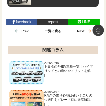
facebook
repost
LINE
Prev
一覧に戻る
Next
関連コラム
2026/07/16
トヨタのPHEV車種一覧！ハイブ
リッドとの違いやメリットを解
[…]
2026/02/27
RAV4の乗り心地は硬い？走りの
快適性をグレード別に徹底解説
[…]