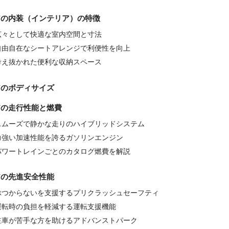
アの内装（インテリア）の特徴
広々として快適な室内空間と寸法
自由自在なシートアレンジで利便性を向上
考え抜かれた便利な収納スペース
アのボディサイズ
アの走行性能と燃費
スムーズで静かな走りのハイブリッドシステム
力強い加速性能を誇るガソリンエンジン
パワートレインごとのカタログ燃費を解説
アの先進安全性能
ぶつからないを支援するプリクラッシュセーフティ
運転時の負担を軽減する運転支援機能
駐車が苦手な方を助けるアドバンストパーク