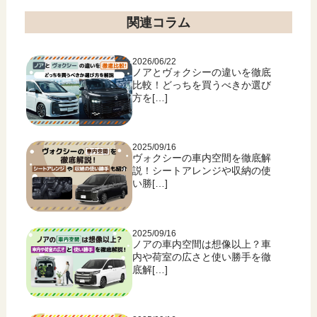
関連コラム
2026/06/22
ノアとヴォクシーの違いを徹底
比較！どっちを買うべきか選び
方を[…]
2025/09/16
ヴォクシーの車内空間を徹底解
説！シートアレンジや収納の使
い勝[…]
2025/09/16
ノアの車内空間は想像以上？車
内や荷室の広さと使い勝手を徹
底解[…]