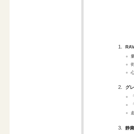
RA
グ
静