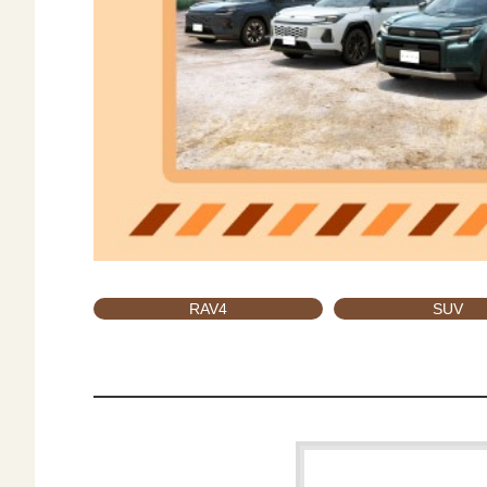
RAV4
SUV