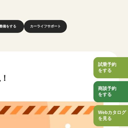
整備をする
カーライフサポート
試乗予約
をする
説！
商談予約
をする
Webカタログ
を見る