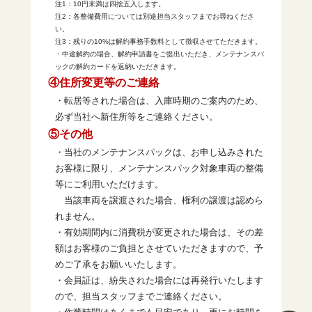
注1：10円未満は四捨五入します。
注2：各整備費用については別途担当スタッフまでお尋ねくださ
い。
注3：残りの10%は解約事務手数料として徴収させてただきます。
・中途解約の場合、解約申請書をご提出いただき、メンテナンスパ
ックの解約カードを返納いただきます。
④住所変更等のご連絡
・転居等された場合は、入庫時期のご案内のため、
必ず当社へ新住所等をご連絡ください。
⑤その他
・当社のメンテナンスパックは、お申し込みされた
お客様に限り、メンテナンスパック対象車両の整備
等にご利用いただけます。
当該車両を譲渡された場合、権利の譲渡は認めら
れません。
・有効期間内に消費税が変更された場合は、その差
額はお客様のご負担とさせていただきますので、予
めご了承をお願いいたします。
・会員証は、紛失された場合には再発行いたします
ので、担当スタッフまでご連絡ください。