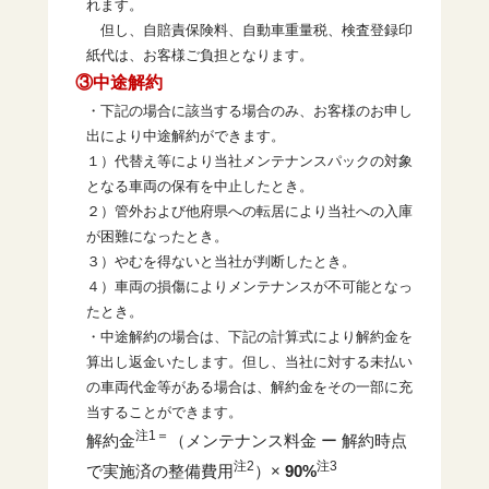
れます。
但し、自賠責保険料、自動車重量税、検査登録印
紙代は、お客様ご負担となります。
③中途解約
・下記の場合に該当する場合のみ、お客様のお申し
出により中途解約ができます。
１）代替え等により当社メンテナンスパックの対象
となる車両の保有を中止したとき。
２）管外および他府県への転居により当社への入庫
が困難になったとき。
３）やむを得ないと当社が判断したとき。
４）車両の損傷によりメンテナンスが不可能となっ
たとき。
・中途解約の場合は、下記の計算式により解約金を
算出し返金いたします。但し、当社に対する未払い
の車両代金等がある場合は、解約金をその一部に充
当することができます。
注1＝
解約金
（メンテナンス料金 ー 解約時点
注2
注3
で実施済の整備費用
）×
90%