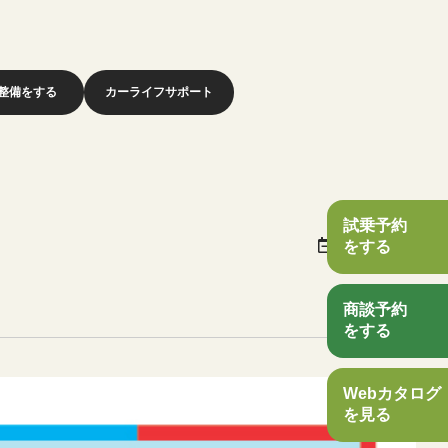
整備をする
カーライフサポート
試乗予約
2026/05/22
をする
商談予約
をする
Webカタログ
を見る