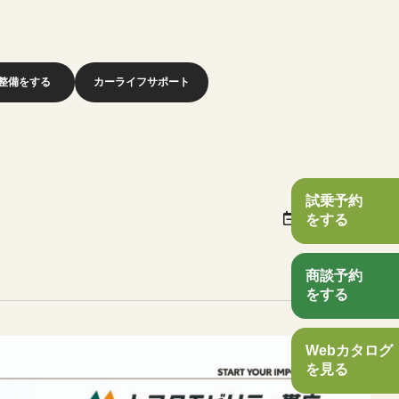
整備をする
カーライフサポート
試乗予約
2025/09/03
をする
商談予約
をする
Webカタログ
を見る