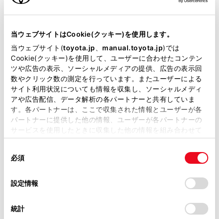
当ウェブサイトはCookie(クッキー)を使用します。
オーナーサポート情報
当ウェブサイト(
toyota.jp
、
manual.toyota.jp
)では
Cookie(クッキー)を使用して、ユーザーに合わせたコンテン
ツや広告の表示、ソーシャルメディアの提供、広告の表示回
数やクリック数の測定を行っています。またユーザーによる
サイト利用状況についても情報を収集し、ソーシャルメディ
アや広告配信、データ解析の各パートナーと共有していま
す。各パートナーは、ここで収集された情報とユーザーが各
パートナーに提供した他の情報、ユーザーが各パートナーの
サービスを使用したときに収集した他の情報を組み合わせて
使用することがあります。当ウェブサイトの使用を続行する
同
とCookie(クッキー)に同意したこととなります。
取扱説明書
アフターサー
必須
意
の
「すべてのCookieを許可」をクリックすることで、お客様の
選
デバイスにすべてのCookie(クッキー)が保存されることに同
設定情報
択
意したことになります。Cookie(クッキー)のオプトアウト、
設定の変更、同意を撤回したりするにあたっては、当社の
統計
コンパクトの中古車情報
「
Cookie（クッキー）情報の取り扱いについて
」をご覧くだ