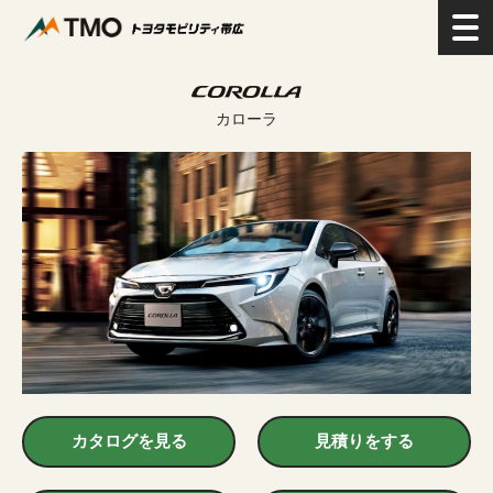
>
新車を探す
>
セダン
>
カローラ
カローラ
カタログを見る
見積りをする