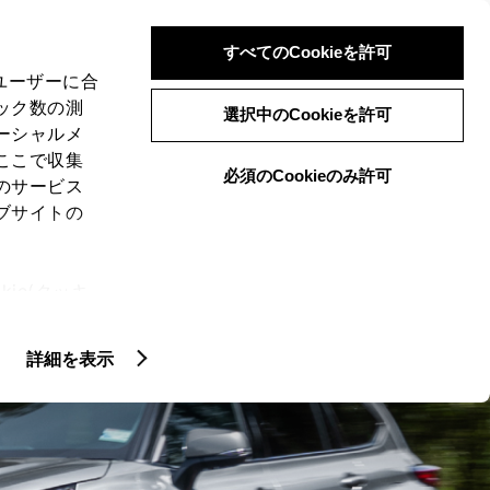
検索
メニュー
ログイン
すべてのCookieを許可
、ユーザーに合
ック数の測
選択中のCookieを許可
ーシャルメ
ここで収集
必須のCookieのみ許可
のサービス
ブサイトの
ie(クッキ
、設定の変
扱いについ
詳細を表示