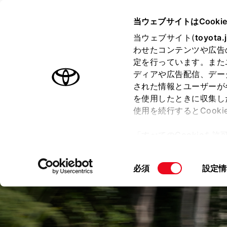
TOYOTA
当ウェブサイトはCooki
当ウェブサイト(
toyota.
わせたコンテンツや広告
ラインアップ
オーナーサポート
トピックス
定を行っています。また
ディアや広告配信、デー
ハイランダー
された情報とユーザーが
を使用したときに収集し
使用を続行するとCook
「すべてのCookieを
ー)が保存されることに同
更、同意を撤回したりす
同
必須
設定情
て
」をご覧ください。
意
の
選
択