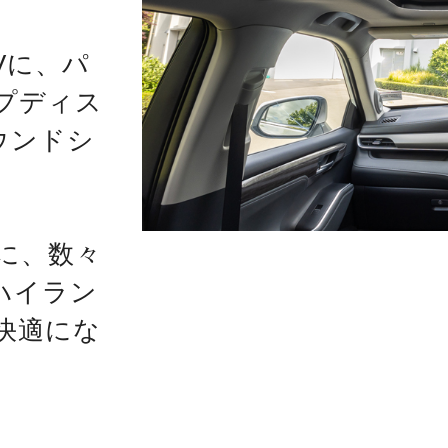
Vに、パ
プディス
ウンドシ
に、数々
ハイラン
快適にな