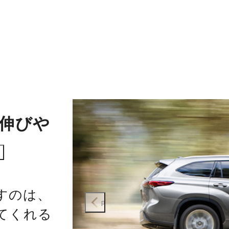
伸びや
すのは、
prev
てくれる