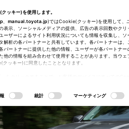
e(クッキー)を使用します。
jp
、
manual.toyota.jp
)ではCookie(クッキー)を使用して
の表示、ソーシャルメディアの提供、広告の表示回数やクリ
ユーザーによるサイト利用状況についても情報を収集し、ソ
タ解析の各パートナーと共有しています。各パートナーは、
各パートナーに提供した他の情報、ユーザーが各パートナー
た他の情報を組み合わせて使用することがあります。当ウェ
ie(クッキー)に同意したこととなります。
許可」をクリックすることで、お客様のデバイスにすべてのCook
意したことになります。Cookie(クッキー)のオプトアウト
るにあたっては、当社の「
Cookie（クッキー）情報の取り
報
統計
マーケティング