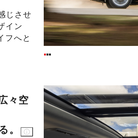
感じさせ
ザイン
イフへと
広々空
る。